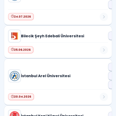
Pr
24.07.2026
Bilecik Şeyh Edebali Üniversitesi
Dr
25.06.2026
Dr
İstanbul Arel Üniversitesi
D
Pr
20.04.2026
Dr