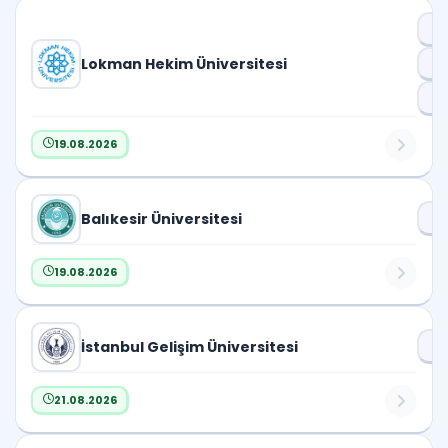
06
Dr
2026-
4
07
Lokman Hekim Üniversitesi
D
2026-
3
Pr
08
19.08.2026
Balıkesir Üniversitesi
Dr
19.08.2026
İstanbul Gelişim Üniversitesi
D
21.08.2026