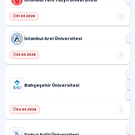
İstanbul Yeni Yüzyıl Üniversitesi
31.03.2026
İstanbul Arel Üniversitesi
Dr
23.03.2026
Dr
Bahçeşehir Üniversitesi
D
Pr
04.03.2026
Dr
Dokuz Eylül Üniversitesi