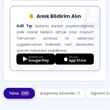
Profesör
7
Açılan İlanlar
Verileri
Anlık Bildirim Alın
İlan
Ay/Yıl
Sayısı
Adli Tıp
bölümü ilanları yayınlandığında
2025-
anlık olarak bildirim almak ister misiniz?
1
11
Tamamen ücretsiz ve reklamsız
2025-
uygulamamızı indirerek tüm ilanlardan
12
12
anında haberdar olabilirsiniz.
2026-
1
Android için
iOS için
02
Google Play
App Store
2026-
4
03
2026-
1
04
2026-
Tümü
Araştırma Görevlisi
Öğretim Gö
(28)
(1)
1
05
2026-
1