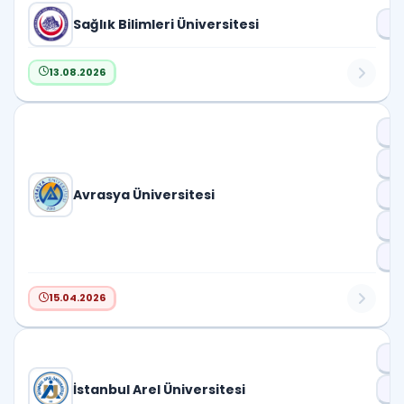
Sağlık Bilimleri Üniversitesi
D
13.08.2026
Ar
Öğ
Avrasya Üniversitesi
Dr
D
Pr
15.04.2026
Dr
İstanbul Arel Üniversitesi
D