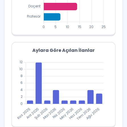
Unvanlara Göre
Kadro Dağılımı
Verileri
Aylara Göre Açılan İlanlar
Kadro
Unvan
Sayısı
Araştırma
1
Görevlisi
Öğretim
3
Görevlisi
Dr.
Öğretim
24
Üyesi
Doçent
14
Aylara Göre