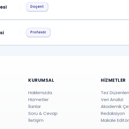
esi
Doçent
si
Profesör
KURUMSAL
HIZMETLER
Hakkımızda
Tez Düzenle
Hizmetler
Veri Analizi
İlanlar
Akademik Çev
Soru & Cevap
Redaksiyon
İletişim
Makale Editö