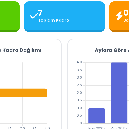
7
0
Toplam Kadro
Ba
 Kadro Dağılımı
Aylara Göre A