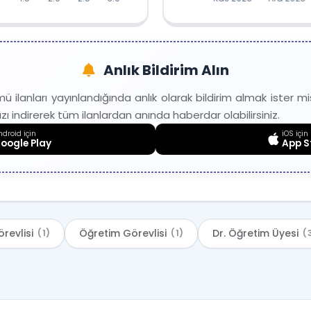
Aylara Göre
Açılan İlanlar
Verileri
İlan
Anlık Bildirim Alın
Ay/Yıl
Sayısı
ü ilanları yayınlandığında anlık olarak bildirim almak ister 
2025-
1
 indirerek tüm ilanlardan anında haberdar olabilirsiniz.
11
droid için
iOS için
2025-
oogle Play
App S
4
12
2026-
1
02
2026-
1
07
revlisi
Öğretim Görevlisi
Dr. Öğretim Üyesi
(1)
(1)
(