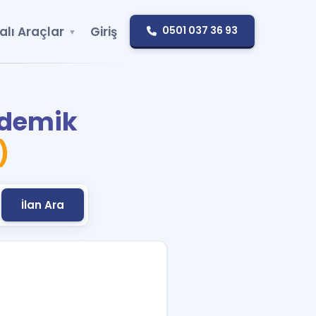
alı Araçlar
Giriş
0501 037 36 93
ademik
)
İlan Ara