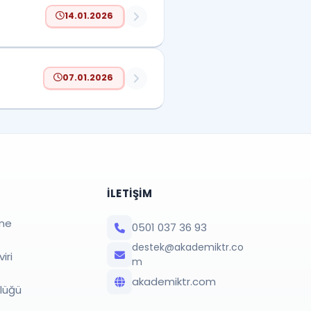
14.01.2026
07.01.2026
İLETIŞIM
me
0501 037 36 93
destek@akademiktr.co
iri
m
akademiktr.com
rlüğü