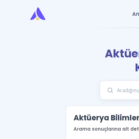
An
Aktüe
Aktüerya Bilimle
Arama sonuçlarına ait detay