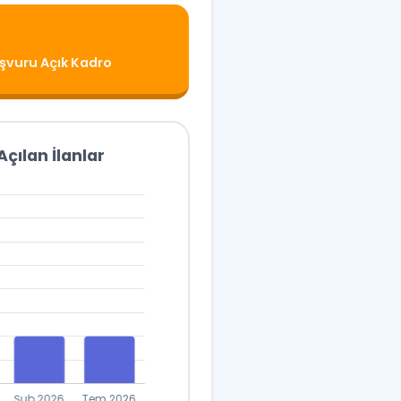
şvuru Açık Kadro
çılan İlanlar