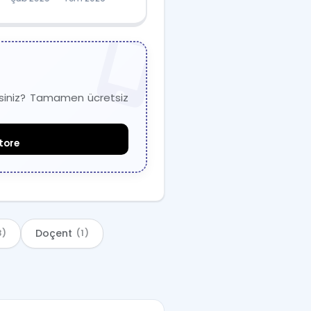
misiniz? Tamamen ücretsiz
tore
Doçent
3)
(1)