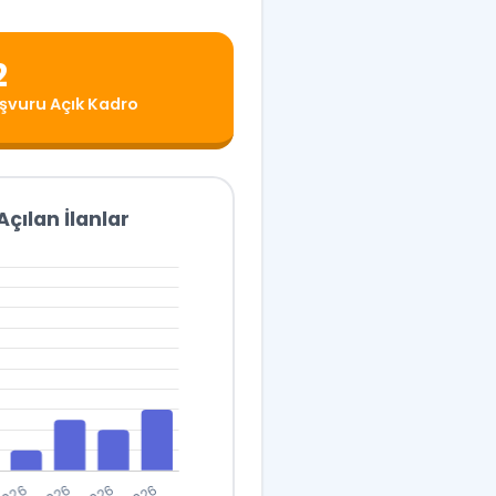
2
şvuru Açık Kadro
çılan İlanlar