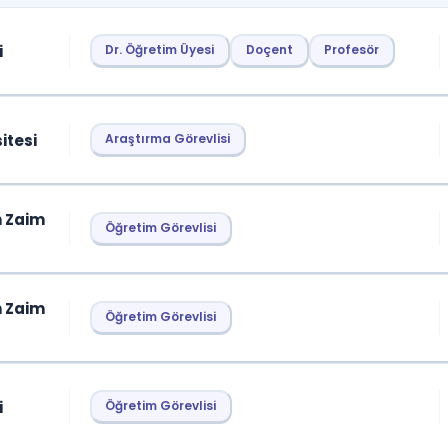
05
2026-
4
i
Dr. Öğretim Üyesi
Doçent
Profesör
06
2026-
6
07
itesi
Araştırma Görevlisi
n Zaim
Öğretim Görevlisi
n Zaim
Öğretim Görevlisi
i
Öğretim Görevlisi