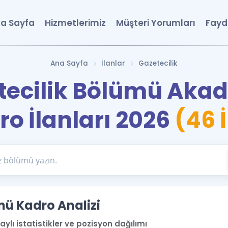
a Sayfa
Hizmetlerimiz
Müşteri Yorumları
Fayd
Ana Sayfa
İlanlar
Gazetecilik
tecilik Bölümü Aka
ro İlanları 2026
(46 
mü Kadro Analizi
lı istatistikler ve pozisyon dağılımı