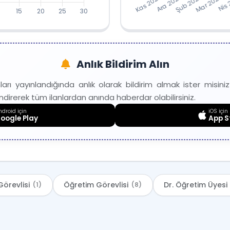
Aylara Göre
Açılan İlanlar
Verileri
İlan
Anlık Bildirim Alın
Ay/Yıl
Sayısı
arı yayınlandığında anlık olarak bildirim almak ister misi
2025-
5
direrek tüm ilanlardan anında haberdar olabilirsiniz.
11
droid için
iOS için
2025-
oogle Play
App S
20
12
2026-
1
02
2026-
3
03
örevlisi
Öğretim Görevlisi
Dr. Öğretim Üyesi
(1)
(8)
2026-
2
04
2026-
5