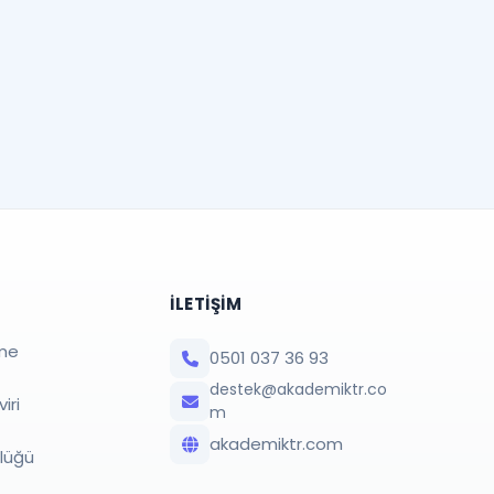
İLETIŞIM
me
0501 037 36 93
destek@akademiktr.co
iri
m
akademiktr.com
rlüğü