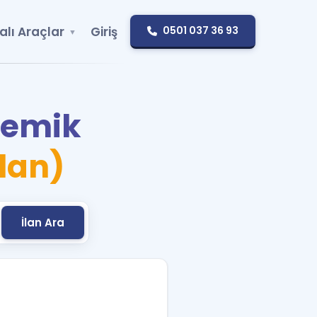
alı Araçlar
Giriş
0501 037 36 93
demik
İlan)
İlan Ara