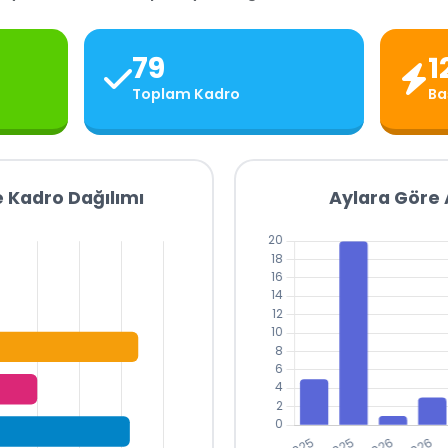
79
1
Toplam Kadro
Ba
 Kadro Dağılımı
Aylara Göre A