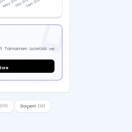
niz? Tamamen ücretsiz ve
tore
Doçent
(17)
(12)