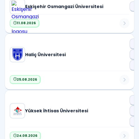
Eskişehir Osmangazi Üniversitesi
Öğ
11.08.2026
Dr
Haliç Üniversitesi
D
Pr
25.08.2026
Dr
Yüksek İhtisas Üniversitesi
D
Pr
24.08.2026