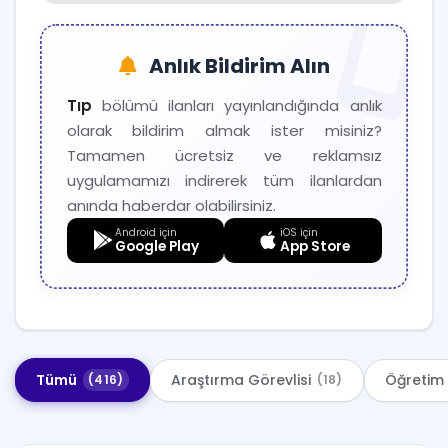
Profesör
1501
Açılan İlanlar
Verileri
Anlık Bildirim Alın
İlan
Ay/Yıl
Sayısı
Tıp
bölümü ilanları yayınlandığında anlık
2025-
olarak bildirim almak ister misiniz?
31
11
Tamamen ücretsiz ve reklamsız
2025-
uygulamamızı indirerek tüm ilanlardan
141
12
anında haberdar olabilirsiniz.
2026-
16
Android için
iOS için
01
Google Play
App Store
2026-
18
02
2026-
33
03
2026-
Tümü
Araştırma Görevlisi
Öğretim 
(416)
(18)
31
04
2026-
35