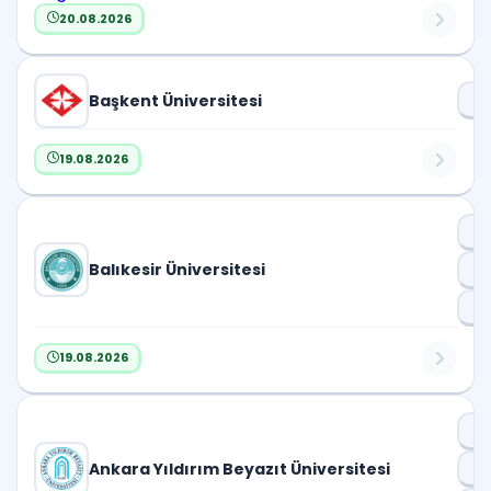
20.08.2026
Başkent Üniversitesi
Dr
19.08.2026
Dr
Balıkesir Üniversitesi
D
Pr
19.08.2026
Dr
Ankara Yıldırım Beyazıt Üniversitesi
D