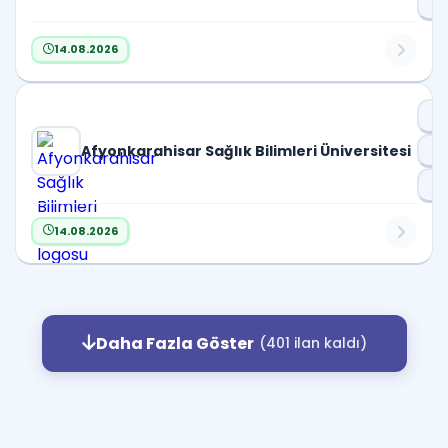
Pr
14.08.2026
Dr
Afyonkarahisar Sağlık Bilimleri Üniversitesi
D
Pr
14.08.2026
Daha Fazla Göster
(401 ilan kaldı)