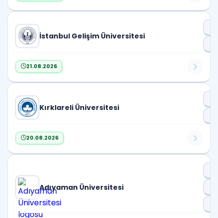
Dr
İstanbul Gelişim Üniversitesi
D
21.08.2026
Dr
Kırklareli Üniversitesi
Pr
20.08.2026
Dr
Adıyaman Üniversitesi
D
Pr