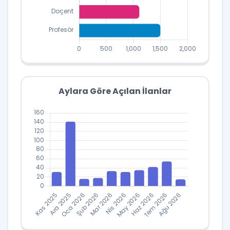
Unvanlara Göre
Kadro Dağılımı
Verileri
Aylara Göre Açılan İlanlar
Kadro
Unvan
Sayısı
Araştırma
24
Görevlisi
Öğretim
83
Görevlisi
Dr.
Öğretim
1916
Üyesi
Doçent
1112
Aylara Göre