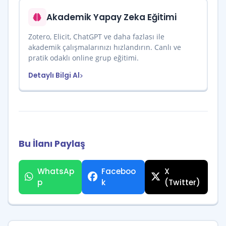
Akademik Yapay Zeka Eğitimi
Zotero, Elicit, ChatGPT ve daha fazlası ile
akademik çalışmalarınızı hızlandırın. Canlı ve
pratik odaklı online grup eğitimi.
Detaylı Bilgi Al
Bu İlanı Paylaş
WhatsAp
Faceboo
X
p
k
(Twitter)